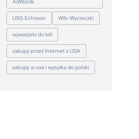
AdWords
USG Echoson
Wib-Wycieczki
wyważarki do kół
zakupy przez Internet z USA
zakupy w usa i wysyłka do polski