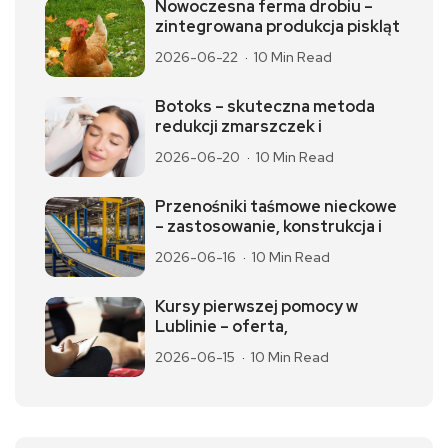
Nowoczesna ferma drobiu –
zintegrowana produkcja piskląt
2026-06-22
10 Min Read
Botoks – skuteczna metoda
redukcji zmarszczek i
2026-06-20
10 Min Read
Przenośniki taśmowe nieckowe
– zastosowanie, konstrukcja i
2026-06-16
10 Min Read
Kursy pierwszej pomocy w
Lublinie – oferta,
2026-06-15
10 Min Read