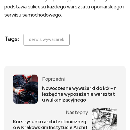
podstawa sukcesu każdego warsztatu oponiarskiego i
serwisu samochodowego.
Tags:
serwis wyważarek
Poprzedni
Nowoczesne wyważarki do kół – n
iezbędne wyposażenie warsztat
u wulkanizacyjnego
Następny
Kurs rysunku architektoniczneg
o w Krakowskim Instytucie Archit