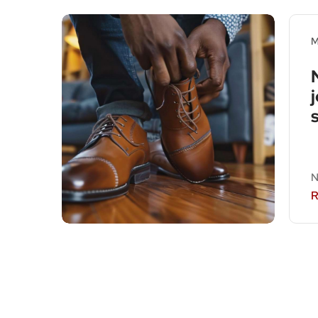
M
N
R