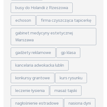
busy do Holandii z Rzeszowa
echoson
firma czyszcząca tapicerkę
gabinet medycyny estetycznej
Warszawa
gadżety reklamowe
gp klasa
kancelaria adwokacka lublin
konkursy grantowe
kurs rysunku
leczenie łysienia
masaż tajski
nagłośnienie estradowe
nasiona dyni