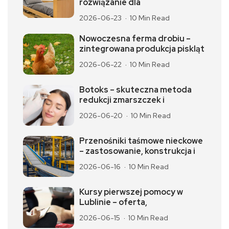
rozwiązanie dla
2026-06-23
10 Min Read
Nowoczesna ferma drobiu –
zintegrowana produkcja piskląt
2026-06-22
10 Min Read
Botoks – skuteczna metoda
redukcji zmarszczek i
2026-06-20
10 Min Read
Przenośniki taśmowe nieckowe
– zastosowanie, konstrukcja i
2026-06-16
10 Min Read
Kursy pierwszej pomocy w
Lublinie – oferta,
2026-06-15
10 Min Read